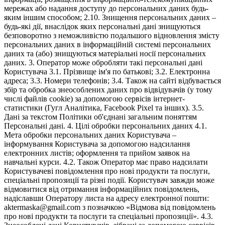
мережах або надання доступу до персональних даних будь-
яким іншим способом; 2.10. Знищення персональних даних –
будь-які дії, внаслідок яких персональні дані знищуються
безповоротно з неможливістю подальшого відновлення змісту
персональних даних в інформаційній системі персональних
даних та (або) знищуються матеріальні носії персональних
даних. 3. Оператор може обробляти такі персональні дані
Користувача 3.1. Прізвище ім'я по батькові; 3.2. Електронна
адреса; 3.3. Номери телефонів; 3.4. Також на сайті відбувається
збір та обробка знеособлених даних про відвідувачів (у тому
числі файлів cookie) за допомогою сервісів інтернет-
статистики (Гугл Аналітика, Facebook Pixel та інших). 3.5.
Дані за текстом Політики об'єднані загальним поняттям
Персональні дані. 4. Цілі обробки персональних даних 4.1.
Мета обробки персональних даних Користувача –
інформування Користувача за допомогою надсилання
електронних листів; оформлення та прийом заявок на
навчальні курси. 4.2. Також Оператор має право надсилати
Користувачеві повідомлення про нові продукти та послуги,
спеціальні пропозиції та різні події. Користувач завжди може
відмовитися від отримання інформаційних повідомлень,
надіславши Оператору листа на адресу електронної пошти:
aktermaska@gmail.com з позначкою «Відмова від повідомлень
про нові продукти та послуги та спеціальні пропозиції». 4.3.