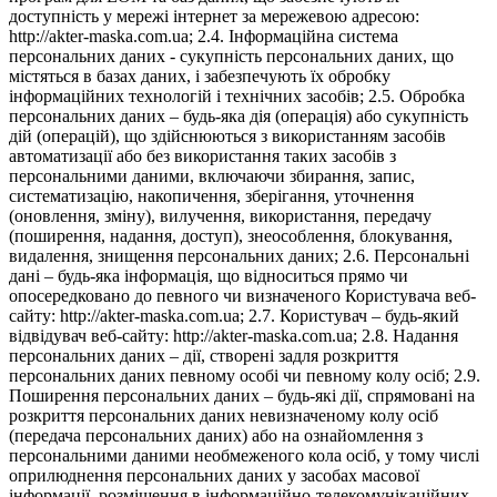
доступність у мережі інтернет за мережевою адресою:
http://akter-maska.com.ua; 2.4. Інформаційна система
персональних даних - сукупність персональних даних, що
містяться в базах даних, і забезпечують їх обробку
інформаційних технологій і технічних засобів; 2.5. Обробка
персональних даних – будь-яка дія (операція) або сукупність
дій (операцій), що здійснюються з використанням засобів
автоматизації або без використання таких засобів з
персональними даними, включаючи збирання, запис,
систематизацію, накопичення, зберігання, уточнення
(оновлення, зміну), вилучення, використання, передачу
(поширення, надання, доступ), знеособлення, блокування,
видалення, знищення персональних даних; 2.6. Персональні
дані – будь-яка інформація, що відноситься прямо чи
опосередковано до певного чи визначеного Користувача веб-
сайту: http://akter-maska.com.ua; 2.7. Користувач – будь-який
відвідувач веб-сайту: http://akter-maska.com.ua; 2.8. Надання
персональних даних – дії, створені задля розкриття
персональних даних певному особі чи певному колу осіб; 2.9.
Поширення персональних даних – будь-які дії, спрямовані на
розкриття персональних даних невизначеному колу осіб
(передача персональних даних) або на ознайомлення з
персональними даними необмеженого кола осіб, у тому числі
оприлюднення персональних даних у засобах масової
інформації, розміщення в інформаційно-телекомунікаційних