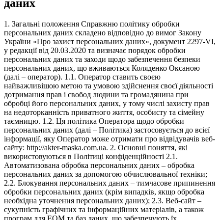
даних
1. Загальні положення Справжню політику обробки
персональних даних складено відповідно до вимог Закону
України «Про захист персональних даних», документ 2297-VI,
у редакції від 20.03.2020 та визначає порядок обробки
персональних даних та заходи щодо забезпечення безпеки
персональних даних, що вживаються Коляденко Оксаною
(далі – оператор). 1.1. Оператор ставить своєю
найважливішою метою та умовою здійснення своєї діяльності
дотримання прав і свобод людини та громадянина при
обробці його персональних даних, у тому числі захисту прав
на недоторканність приватного життя, особисту та сімейну
таємницю. 1.2. Ця політика Оператора щодо обробки
персональних даних (далі – Політика) застосовується до всієї
інформації, яку Оператор може отримати про відвідувачів веб-
сайту: http://akter-maska.com.ua. 2. Основні поняття, які
використовуються в Політиці конфіденційності 2.1.
Автоматизована обробка персональних даних – обробка
персональних даних за допомогою обчислювальної техніки;
2.2. Блокування персональних даних – тимчасове припинення
обробки персональних даних (крім випадків, якщо обробка
необхідна уточнення персональних даних); 2.3. Веб-сайт –
сукупність графічних та інформаційних матеріалів, а також
програм для ЕОМ та баз даних, що забезпечують їх