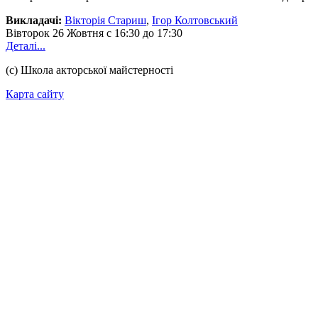
Викладачі:
Вікторія Стариш
,
Ігор Колтовський
Вівторок
26 Жовтня
с 16:30 до 17:30
Деталі...
(с) Школа акторської майстерності
Карта сайту